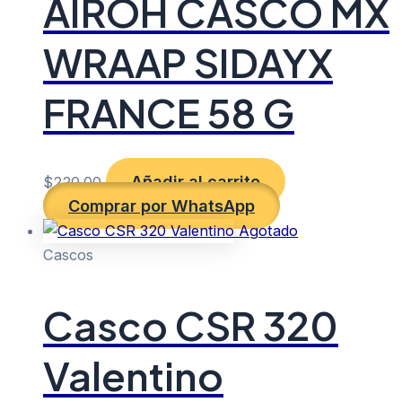
AIROH CASCO MX
WRAAP SIDAYX
FRANCE 58 G
Añadir al carrito
$
220.00
Comprar por WhatsApp
Agotado
Cascos
Casco CSR 320
Valentino