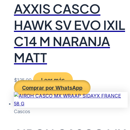
AXXIS CASCO
HAWK SV EVO IXIL
C14 M NARANJA
MATT
Leer más
$
125.00
Comprar por WhatsApp
Cascos