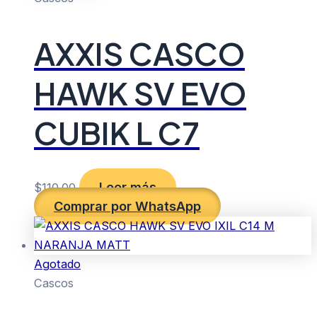
AXXIS CASCO
HAWK SV EVO
CUBIK L C7
Leer más
$
110.00
Comprar por WhatsApp
Agotado
Cascos