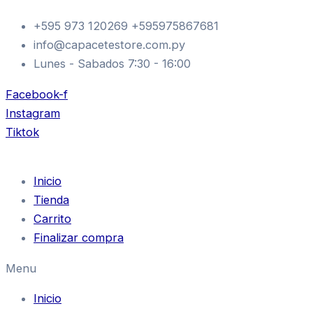
Ir
+595 973 120269 +595975867681
al
info@capacetestore.com.py
contenido
Lunes - Sabados 7:30 - 16:00
Facebook-f
Instagram
Tiktok
Inicio
Tienda
Carrito
Finalizar compra
Menu
Inicio