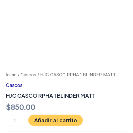
Ir
al
contenido
HJC
CASCO
RPHA
1
Inicio
/
Cascos
/ HJC CASCO RPHA 1 BLINDER MATT
BLINDER
Cascos
MATT
cantidad
HJC CASCO RPHA 1 BLINDER MATT
$
850.00
Añadir al carrito