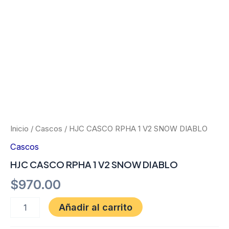
Ir
al
contenido
HJC
CASCO
RPHA
1
Inicio
/
Cascos
/ HJC CASCO RPHA 1 V2 SNOW DIABLO
V2
Cascos
SNOW
DIABLO
HJC CASCO RPHA 1 V2 SNOW DIABLO
cantidad
$
970.00
Añadir al carrito