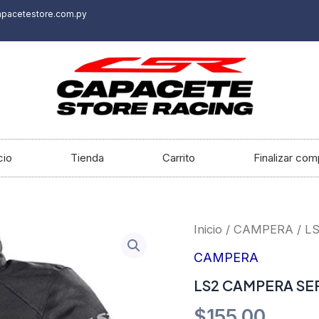
apacetestore.com.py
cio
Tienda
Carrito
Finalizar com
LS2
Inicio
/
CAMPERA
/ L
CAMPERA
SERRA
CAMPERA
LADY
LS2 CAMPERA SE
cantidad
$
155.00