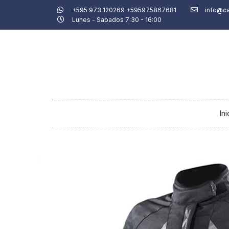
Ir
+595 973 120269 +595975867681
info@c
Lunes - Sabados 7:30 - 16:00
al
contenido
Ini