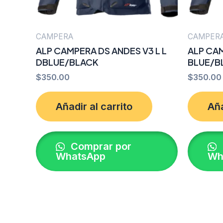
CAMPERA
CAMPER
ALP CAMPERA DS ANDES V3 L L
ALP CA
DBLUE/BLACK
BLUE/B
$
350.00
$
350.00
Añadir al carrito
Aña
Comprar por
WhatsApp
Wh