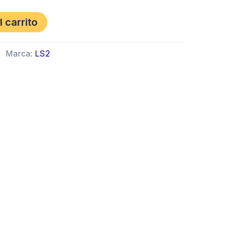
l carrito
Marca:
LS2