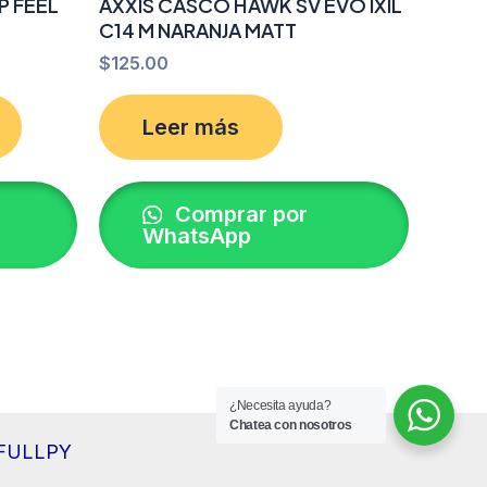
P FEEL
AXXIS CASCO HAWK SV EVO IXIL
C14 M NARANJA MATT
$
125.00
Leer más
Comprar por
WhatsApp
¿Necesita ayuda?
Chatea con nosotros
r FULLPY