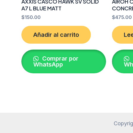
AXXIS CASCO HAWK SV SOLID
AIROH 
A7 L BLUE MATT
CONCRE
$
150.00
$
475.00
Añadir al carrito
Le
Comprar por
WhatsApp
Wh
Copyrig