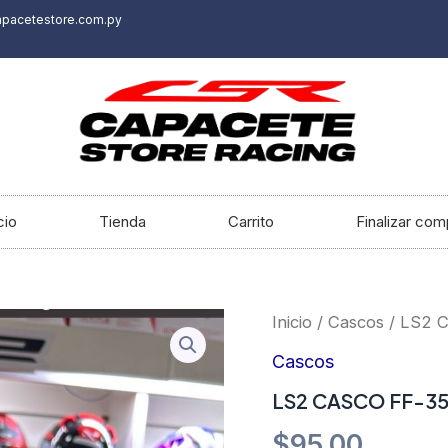
apacetestore.com.py
cio
Tienda
Carrito
Finalizar com
Inicio
/
Cascos
/ LS2 
Cascos
LS2 CASCO FF-35
$
95.00