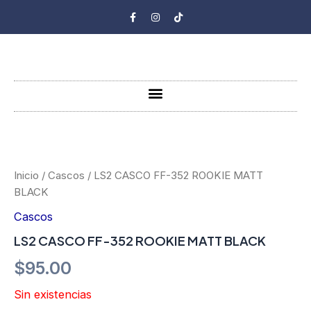
Ir
F
I
T
a
n
i
al
c
s
k
e
t
t
contenido
b
a
o
o
g
k
o
r
k
a
-
m
Menu
f
Inicio
/
Cascos
/ LS2 CASCO FF-352 ROOKIE MATT
BLACK
Cascos
LS2 CASCO FF-352 ROOKIE MATT BLACK
$
95.00
Sin existencias