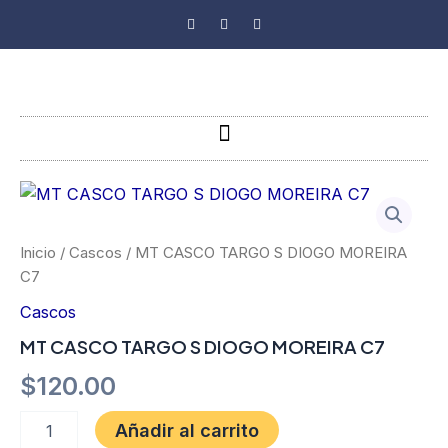
Ir
F
I
T
a
n
i
al
c
s
k
e
t
t
contenido
b
a
o
o
g
k
o
r
k
a
-
m
Menu
f
MT
CASCO
TARGO
S
Inicio
/
Cascos
/ MT CASCO TARGO S DIOGO MOREIRA
DIOGO
C7
MOREIRA
C7
Cascos
cantidad
MT CASCO TARGO S DIOGO MOREIRA C7
$
120.00
Añadir al carrito