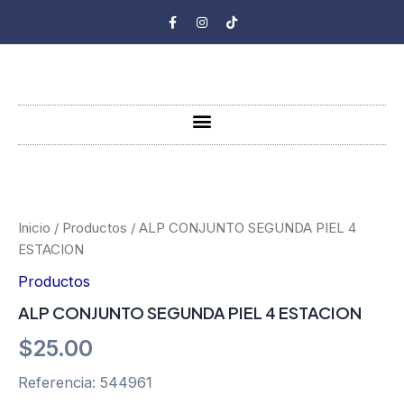
Ir
F
I
T
a
n
i
al
c
s
k
e
t
t
contenido
b
a
o
o
g
k
o
r
k
a
-
m
Menu
f
ALP
CONJUNTO
SEGUNDA
PIEL
Inicio
/
Productos
/ ALP CONJUNTO SEGUNDA PIEL 4
4
ESTACION
ESTACION
cantidad
Productos
ALP CONJUNTO SEGUNDA PIEL 4 ESTACION
$
25.00
Referencia: 544961