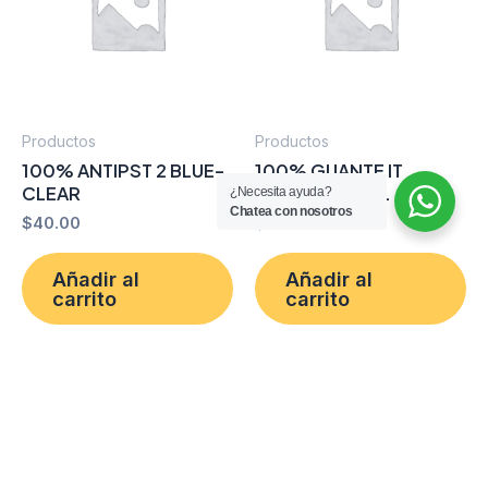
Productos
Productos
100% ANTIPST 2 BLUE-
100% GUANTE IT
CLEAR
SENTINEL BLK L
¿Necesita ayuda?
Chatea con nosotros
$
40.00
$
40.00
Añadir al
Añadir al
carrito
carrito
Comprar por
Comprar por
WhatsApp
WhatsApp