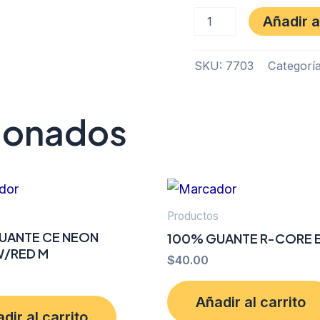
Añadir a
SKU:
7703
Categorí
cionados
s
Productos
UANTE CE NEON
100% GUANTE R-CORE B
/RED M
$
40.00
Añadir al carrito
dir al carrito