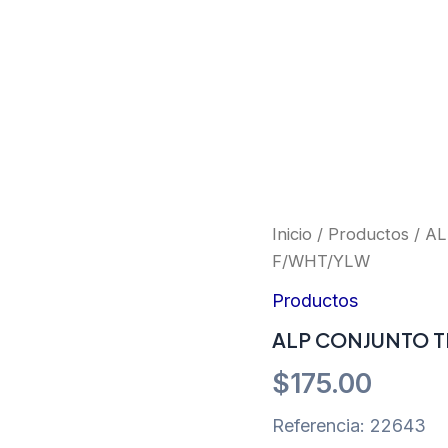
ALP
Inicio
/
Productos
/ A
CONJUNTO
F/WHT/YLW
TECH
FACRTORY
Productos
32
RED
ALP CONJUNTO T
F/WHT/YLW
cantidad
$
175.00
Referencia: 22643