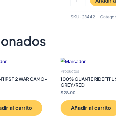
Añadir a
SKU:
23442
Categor
cionados
s
Productos
NTIPST 2 WAR CAMO-
100% GUANTE RIDEFIT L
GREY/RED
$
28.00
dir al carrito
Añadir al carrito