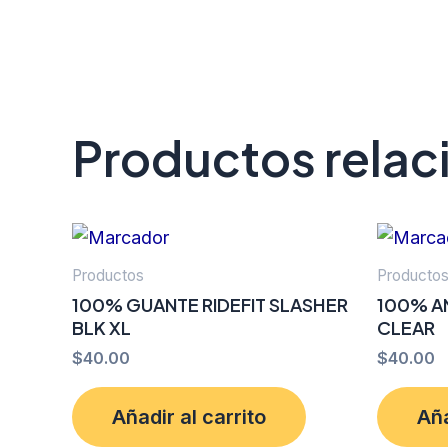
Productos rela
Productos
Producto
100% GUANTE RIDEFIT SLASHER
100% A
BLK XL
CLEAR
$
40.00
$
40.00
Añadir al carrito
Aña