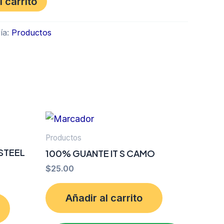
l carrito
ía:
Productos
Productos
 STEEL
100% GUANTE IT S CAMO
$
25.00
Añadir al carrito