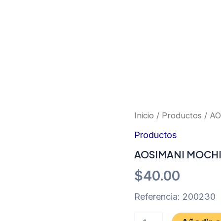
AOSIMANI
Inicio
/
Productos
/ A
MOCHILA
PARA
Productos
MOTOCILISTA
AOSIMANI MOCHI
cantidad
$
40.00
Referencia: 200230