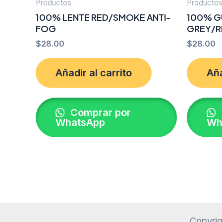
Productos
Producto
100% LENTE RED/SMOKE ANTI-
100% GU
FOG
GREY/R
$
28.00
$
28.00
Añadir al carrito
Aña
Comprar por
WhatsApp
Wh
Copyrig