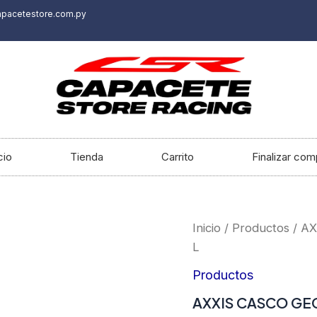
apacetestore.com.py
cio
Tienda
Carrito
Finalizar com
AXXIS
Inicio
/
Productos
/ A
CASCO
L
GECKO
SV
Productos
SOLID
A7
AXXIS CASCO GEC
MATT