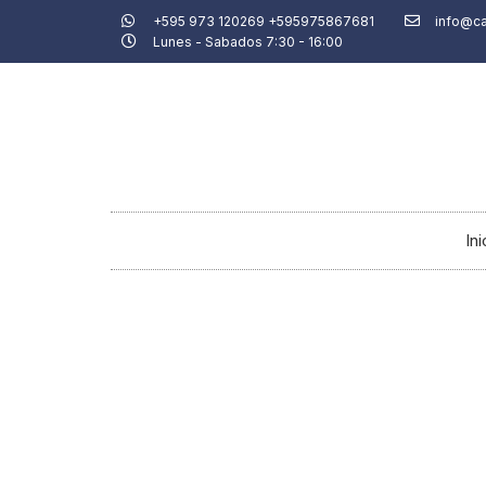
Ir
+595 973 120269 +595975867681
info@c
Lunes - Sabados 7:30 - 16:00
al
contenido
Ini