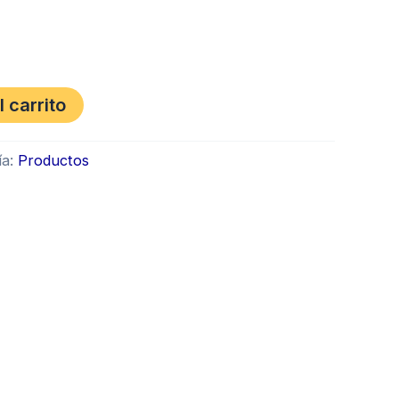
l carrito
ía:
Productos