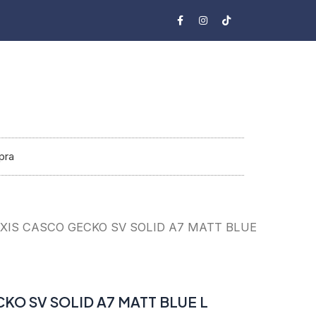
F
I
T
a
n
i
c
s
k
e
t
t
b
a
o
o
g
k
o
r
k
a
-
m
f
pra
XXIS CASCO GECKO SV SOLID A7 MATT BLUE
KO SV SOLID A7 MATT BLUE L