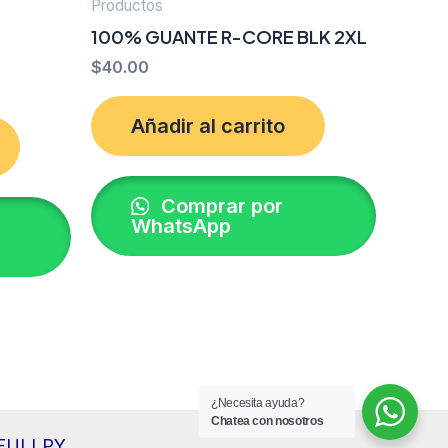
Productos
100% GUANTE R-CORE BLK 2XL
$
40.00
Añadir al carrito
Comprar por
WhatsApp
¿Necesita ayuda?
Chatea con nosotros
r FULLPY