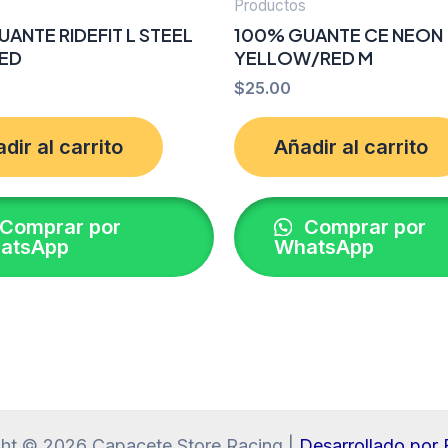
s
Productos
ANTE RIDEFIT L STEEL
100% GUANTE CE NEON
ED
YELLOW/RED M
$
25.00
dir al carrito
Añadir al carrito
Comprar por
Comprar por
atsApp
WhatsApp
ht © 2026 Capacete Store Racing |
Desarrollado po