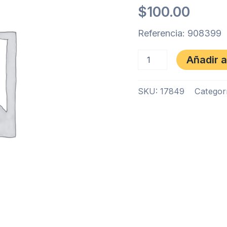
BLUE
$
100.00
L
cantidad
Referencia: 908399
Añadir a
SKU:
17849
Categor