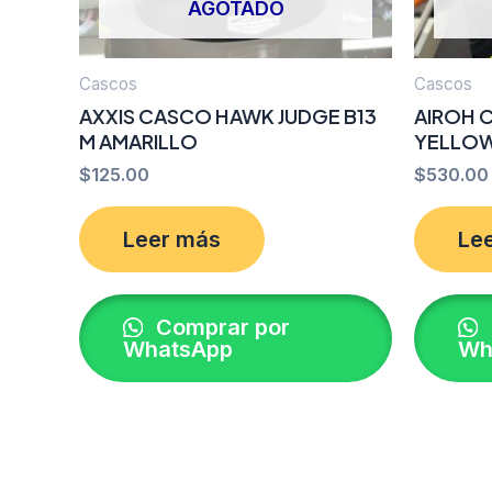
AGOTADO
Cascos
Cascos
AXXIS CASCO HAWK JUDGE B13
AIROH 
M AMARILLO
YELLOW
$
125.00
$
530.00
Leer más
Le
Comprar por
WhatsApp
Wh