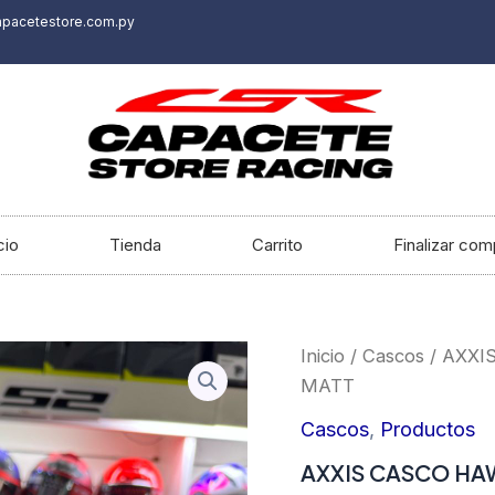
apacetestore.com.py
cio
Tienda
Carrito
Finalizar com
Inicio
/
Cascos
/ AXXI
MATT
Cascos
,
Productos
AXXIS CASCO HAW