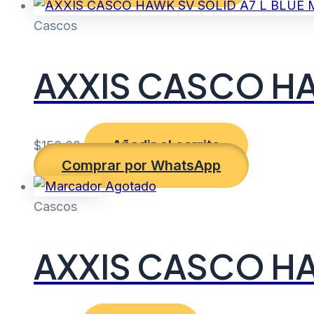
Cascos
AXXIS CASCO HA
Añadir al carrito
$
150.00
Comprar por WhatsApp
Agotado
Cascos
AXXIS CASCO HA