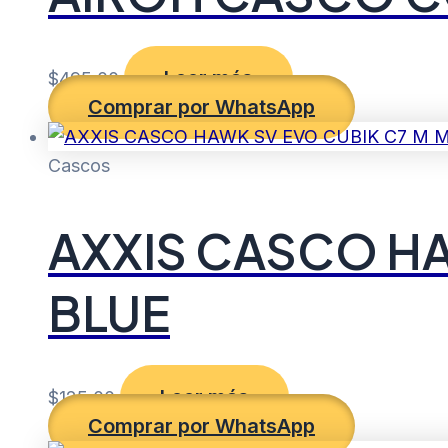
Leer más
$
495.00
Comprar por WhatsApp
Cascos
AXXIS CASCO HA
BLUE
Leer más
$
125.00
Comprar por WhatsApp