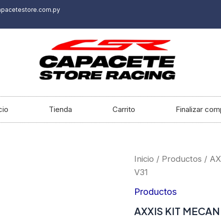
apacetestore.com.py
cio
Tienda
Carrito
Finalizar com
AXXIS
Inicio
/
Productos
/ A
KIT
V31
MECANISMO
DRAKEN
Productos
Y
HAWK
AXXIS KIT MECAN
V18/