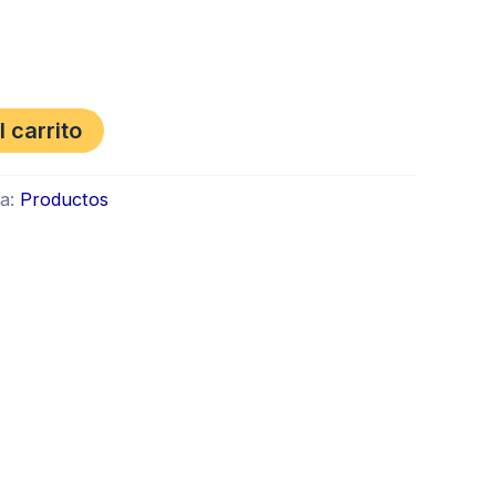
l carrito
ía:
Productos