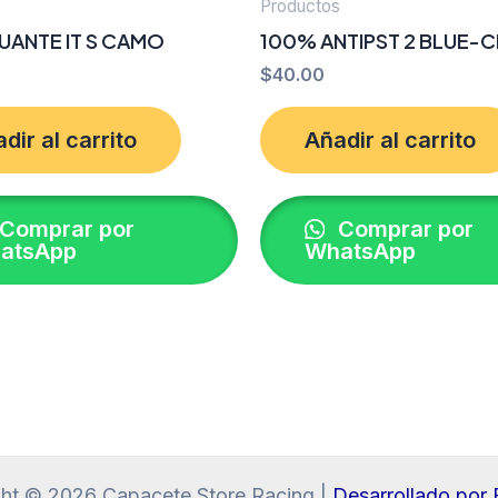
s
Productos
UANTE IT S CAMO
100% ANTIPST 2 BLUE-
$
40.00
dir al carrito
Añadir al carrito
Comprar por
Comprar por
atsApp
WhatsApp
ht © 2026 Capacete Store Racing |
Desarrollado po