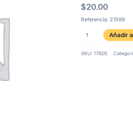
V31
$
20.00
cantidad
Referencia: 21599
Añadir a
SKU:
17805
Categor