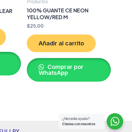
Productos
100% GUANTE CE NEON
CLEAR
YELLOW/RED M
$
25.00
Añadir al carrito
Comprar por
WhatsApp
¿Necesita ayuda?
Chatea con nosotros
r FULLPY