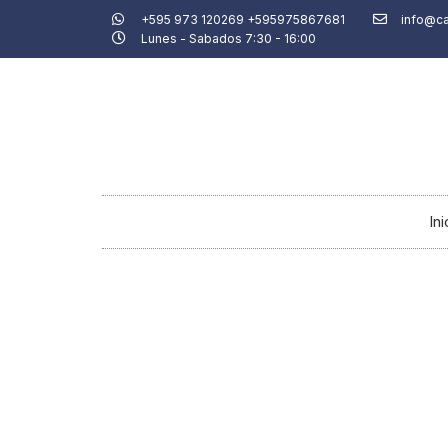
Ir
+595 973 120269 +595975867681
info@c
Lunes - Sabados 7:30 - 16:00
al
contenido
Ini