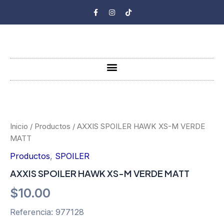
Ir
F
I
T
a
n
i
al
c
s
k
e
t
t
contenido
b
a
o
o
g
k
o
r
k
a
-
m
Menu
f
AXXIS
SPOILER
HAWK
XS-
Inicio
/
Productos
/ AXXIS SPOILER HAWK XS-M VERDE
M
MATT
VERDE
MATT
Productos
,
SPOILER
cantidad
AXXIS SPOILER HAWK XS-M VERDE MATT
$
10.00
Referencia: 977128