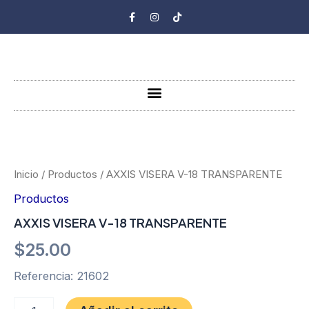
Ir
F
I
T
a
n
i
al
c
s
k
e
t
t
contenido
b
a
o
o
g
k
o
r
k
a
-
m
Menu
f
AXXIS
VISERA
V-
18
Inicio
/
Productos
/ AXXIS VISERA V-18 TRANSPARENTE
TRANSPARENTE
Productos
cantidad
AXXIS VISERA V-18 TRANSPARENTE
$
25.00
Referencia: 21602