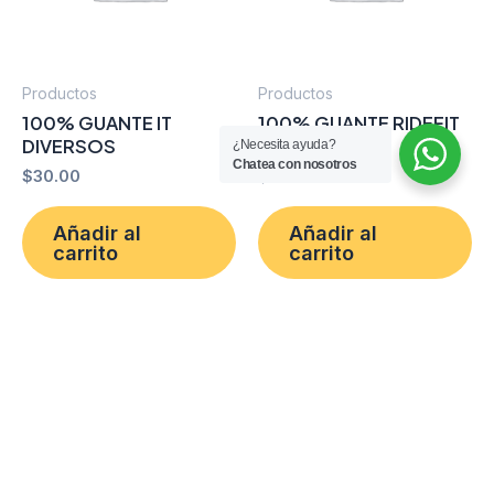
Productos
Productos
100% GUANTE IT
100% GUANTE RIDEFIT
DIVERSOS
SENTINEL XL
¿Necesita ayuda?
Chatea con nosotros
$
30.00
$
40.00
Añadir al
Añadir al
carrito
carrito
Comprar por
Comprar por
WhatsApp
WhatsApp
Copyright © 2026 Capacete Store Racing |
Desarrollado