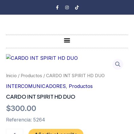
Ir
F
I
T
a
n
i
al
c
s
k
e
t
t
contenido
b
a
o
o
g
k
o
r
k
a
-
m
Menu
f
CARDO
INT
SPIRIT
HD
Inicio
/
Productos
/ CARDO INT SPIRIT HD DUO
DUO
INTERCOMUNICADORES
,
Productos
cantidad
CARDO INT SPIRIT HD DUO
$
300.00
Referencia: 5264