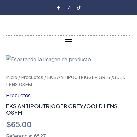
Ir
F
I
T
a
n
i
al
c
s
k
e
t
t
contenido
b
a
o
o
g
k
o
r
k
a
-
m
Menu
f
EKS
ANTIPOUTRIGGER
GREY/GOLD
LENS
Inicio
/
Productos
/ EKS ANTIPOUTRIGGER GREY/GOLD
OSFM
LENS OSFM
cantidad
Productos
EKS ANTIPOUTRIGGER GREY/GOLD LENS
OSFM
$
65.00
Referencia: 6527