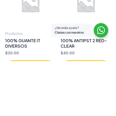
¿Necesita ayuda?
Chatea con nosotros
Productos
Productos
100% GUANTE IT
100% ANTIPST 2 RED-
DIVERSOS
CLEAR
$
30.00
$
40.00
Añadir al
Añadir al
carrito
carrito
Comprar por
Comprar por
WhatsApp
WhatsApp