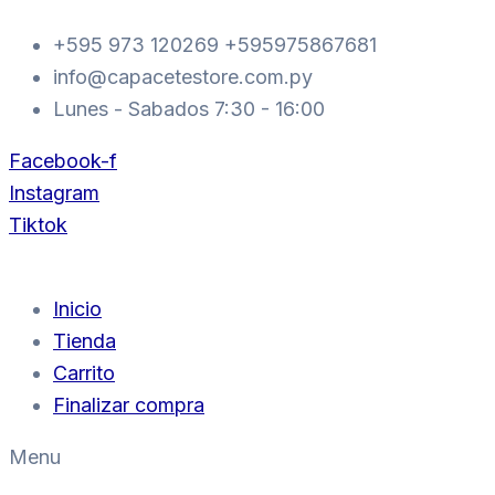
LED
Ir
FARO
+595 973 120269 +595975867681
al
AUXILIAR
info@capacetestore.com.py
MOTO
contenido
DOBLE
Lunes - Sabados 7:30 - 16:00
COLOR
NARANJA
Facebook-f
CAJA
cantidad
Instagram
Tiktok
Inicio
Tienda
Carrito
Finalizar compra
Menu