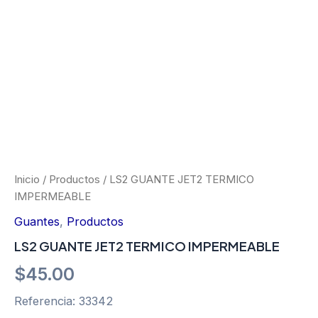
Ir
al
contenido
LS2
GUANTE
JET2
TERMICO
Inicio
/
Productos
/ LS2 GUANTE JET2 TERMICO
IMPERMEABLE
IMPERMEABLE
cantidad
Guantes
,
Productos
LS2 GUANTE JET2 TERMICO IMPERMEABLE
$
45.00
Referencia: 33342