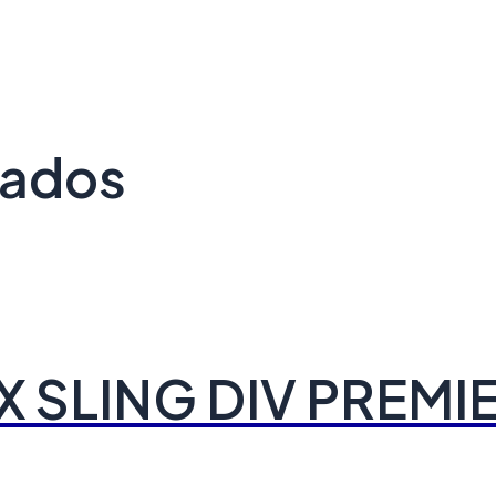
nados
 SLING DIV PREMI