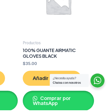
Productos
100% GUANTE AIRMATIC
GLOVES BLACK
$
35.00
Añadir al carrito
¿Necesita ayuda?
Chatea con nosotros
Comprar por
WhatsApp