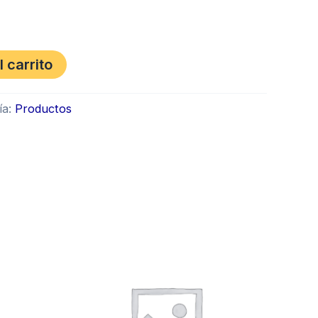
l carrito
ía:
Productos