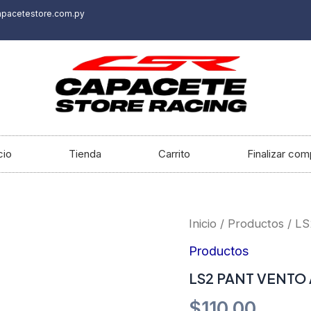
apacetestore.com.py
cio
Tienda
Carrito
Finalizar com
LS2
Inicio
/
Productos
/ L
PANT
VENTO
Productos
AIR
LS2 PANT VENTO
SUMMER
cantidad
$
110.00