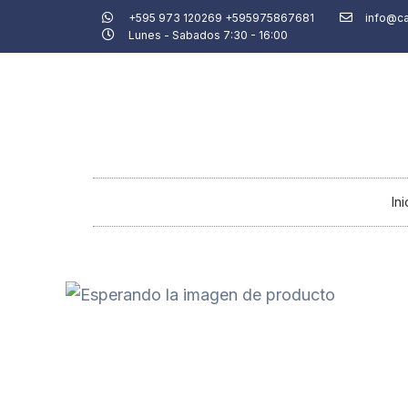
Ir
+595 973 120269 +595975867681
info@c
Lunes - Sabados 7:30 - 16:00
al
contenido
Ini