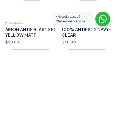
¿Necesita ayuda?
Chatea con nosotros
Productos
Productos
AIROH ANTIP BLAST XR1
100% ANTIPST 2 NAVY-
YELLOW MATT
CLEAR
$
50.00
$
40.00
Añadir al
Añadir al
carrito
carrito
Comprar por
Comprar por
WhatsApp
WhatsApp
Copyright © 2026 Capacete Store Racing |
Desarrollado