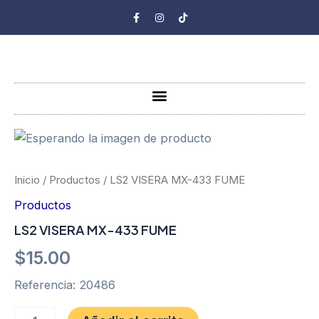
Ir
F
I
T
a
n
i
al
c
s
k
e
t
t
contenido
b
a
o
o
g
k
o
r
k
a
-
m
Menu
f
LS2
VISERA
MX-
433
Inicio
/
Productos
/ LS2 VISERA MX-433 FUME
FUME
Productos
cantidad
LS2 VISERA MX-433 FUME
$
15.00
Referencia: 20486