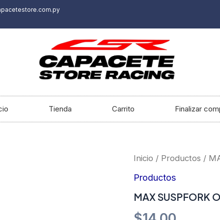
apacetestore.com.py
cio
Tienda
Carrito
Finalizar com
MAX
Inicio
/
Productos
/ M
SUSPFORK
OIL
Productos
5W
MAX SUSPFORK OI
1LT
cantidad
$
14.00