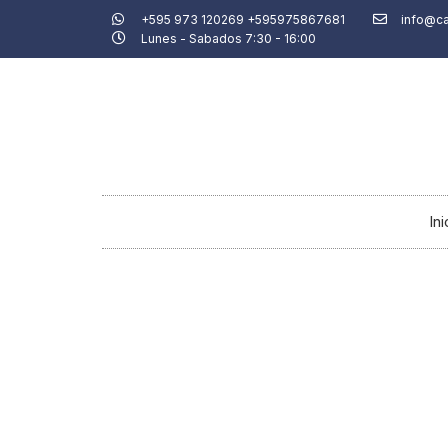
Ir
+595 973 120269 +595975867681
info@c
Lunes - Sabados 7:30 - 16:00
al
contenido
Ini