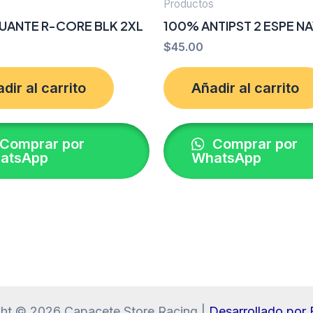
s
Productos
UANTE R-CORE BLK 2XL
100% ANTIPST 2 ESPE N
$
45.00
dir al carrito
Añadir al carrito
Comprar por
Comprar por
atsApp
WhatsApp
ht © 2026 Capacete Store Racing |
Desarrollado po