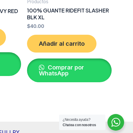
Productos
100% GUANTE RIDEFIT SLASHER
AVY RED
BLK XL
$
40.00
Añadir al carrito
Comprar por
WhatsApp
¿Necesita ayuda?
Chatea con nosotros
r FULLPY