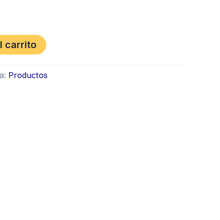
l carrito
ía:
Productos