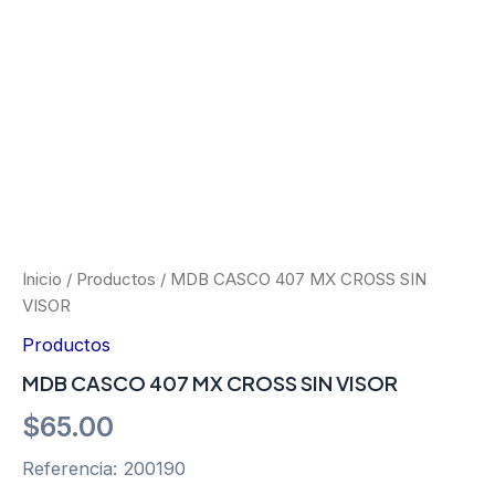
Ir
al
contenido
MDB
CASCO
407
MX
Inicio
/
Productos
/ MDB CASCO 407 MX CROSS SIN
CROSS
VISOR
SIN
VISOR
Productos
cantidad
MDB CASCO 407 MX CROSS SIN VISOR
$
65.00
Referencia: 200190