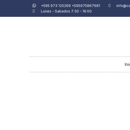
Ir
+595 973 120269 +595975867681
info@c
Lunes - Sabados 7:30 - 16:00
al
contenido
Ini