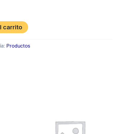
l carrito
ía:
Productos