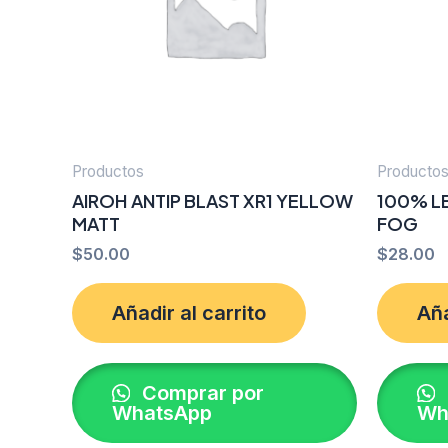
Productos
Producto
AIROH ANTIP BLAST XR1 YELLOW
100% L
MATT
FOG
$
50.00
$
28.00
Añadir al carrito
Aña
Comprar por
WhatsApp
Wh