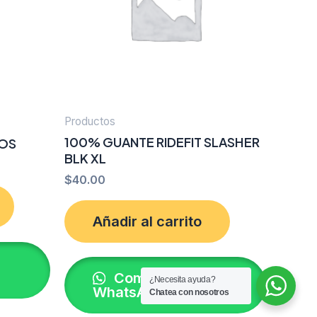
Productos
100% GUANTE RIDEFIT SLASHER
SOS
BLK XL
$
40.00
Añadir al carrito
Comprar por
¿Necesita ayuda?
WhatsApp
Chatea con nosotros