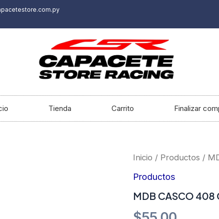
apacetestore.com.py
cio
Tienda
Carrito
Finalizar com
MDB
Inicio
/
Productos
/ M
CASCO
408
Productos
CROSS
MDB CASCO 408 
INFANTIL
cantidad
$
55.00