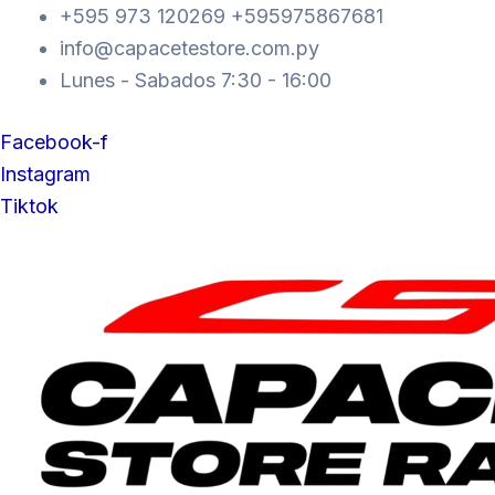
Ir
+595 973 120269 +595975867681
al
info@capacetestore.com.py
contenido
Lunes - Sabados 7:30 - 16:00
Facebook-f
Instagram
Tiktok