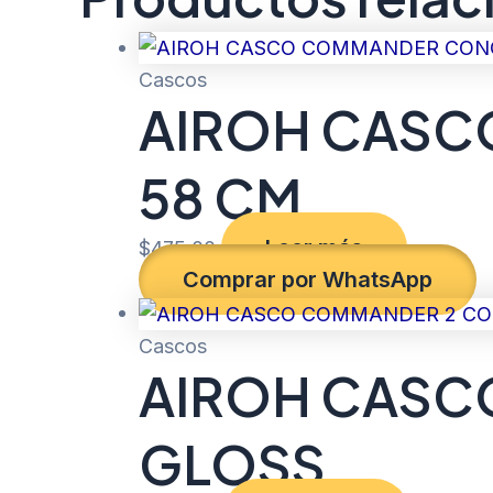
Cascos
AIROH CASC
58 CM
Leer más
$
475.00
Comprar por WhatsApp
Cascos
AIROH CASC
GLOSS