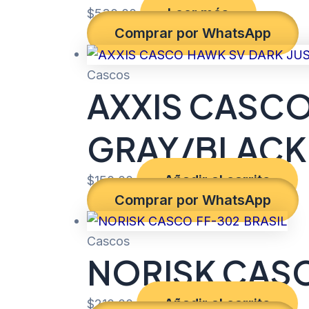
Leer más
$
530.00
Comprar por WhatsApp
Cascos
AXXIS CASCO
GRAY/BLACK
Añadir al carrito
$
150.00
Comprar por WhatsApp
Cascos
NORISK CASC
Añadir al carrito
$
210.00