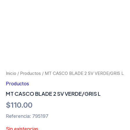
Ir
al
contenido
Inicio
/
Productos
/ MT CASCO BLADE 2 SV VERDE/GRIS L
Productos
MT CASCO BLADE 2 SV VERDE/GRIS L
$
110.00
Referencia: 795197
Sin existencias