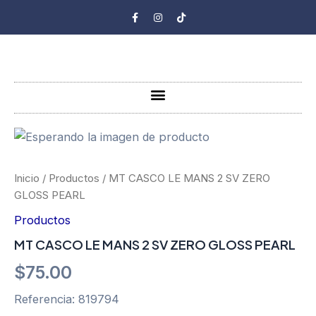
Ir
F
I
T
a
n
i
al
c
s
k
e
t
t
contenido
b
a
o
o
g
k
o
r
k
a
-
m
Menu
f
Inicio
/
Productos
/ MT CASCO LE MANS 2 SV ZERO
GLOSS PEARL
Productos
MT CASCO LE MANS 2 SV ZERO GLOSS PEARL
$
75.00
Referencia: 819794