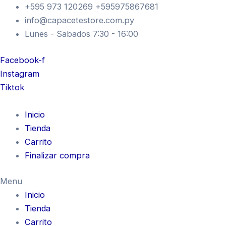
MT
Ir
+595 973 120269 +595975867681
CASCO
al
info@capacetestore.com.py
STREEFIGHTER
contenido
Lunes - Sabados 7:30 - 16:00
CHROMED
A2
M
Facebook-f
SILVER
Instagram
cantidad
Tiktok
Inicio
Tienda
Carrito
Finalizar compra
Menu
Inicio
Tienda
Carrito