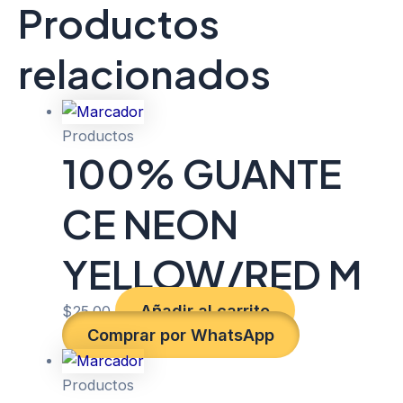
Productos
relacionados
Productos
100% GUANTE
CE NEON
YELLOW/RED M
Añadir al carrito
$
25.00
Comprar por WhatsApp
Productos