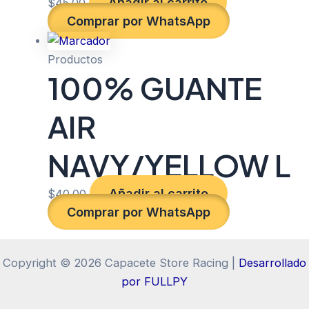
Añadir al carrito
$
45.00
Comprar por WhatsApp
Productos
100% GUANTE
AIR
NAVY/YELLOW L
Añadir al carrito
$
40.00
Comprar por WhatsApp
Copyright © 2026 Capacete Store Racing |
Desarrollado
por FULLPY