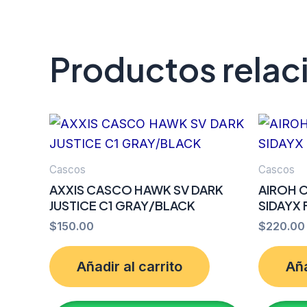
Productos rela
Cascos
Cascos
AXXIS CASCO HAWK SV DARK
AIROH 
JUSTICE C1 GRAY/BLACK
SIDAYX 
$
150.00
$
220.00
Añadir al carrito
Aña