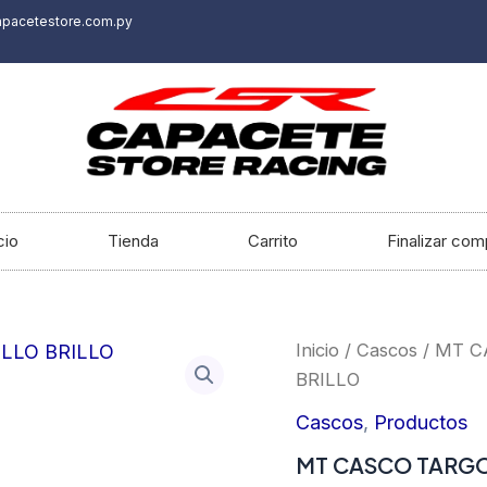
apacetestore.com.py
cio
Tienda
Carrito
Finalizar com
Inicio
/
Cascos
/ MT C
BRILLO
Cascos
,
Productos
MT CASCO TARGO