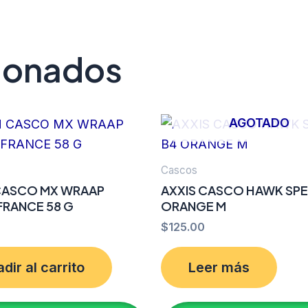
cionados
AGOTADO
Cascos
CASCO MX WRAAP
AXXIS CASCO HAWK SPE
FRANCE 58 G
ORANGE M
$
125.00
dir al carrito
Leer más