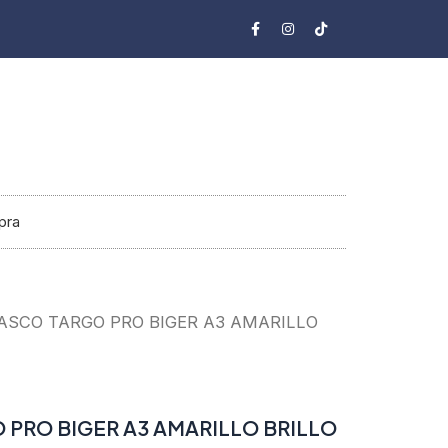
F
I
T
a
n
i
c
s
k
e
t
t
b
a
o
o
g
k
o
r
k
a
-
m
f
pra
ASCO TARGO PRO BIGER A3 AMARILLO
 PRO BIGER A3 AMARILLO BRILLO