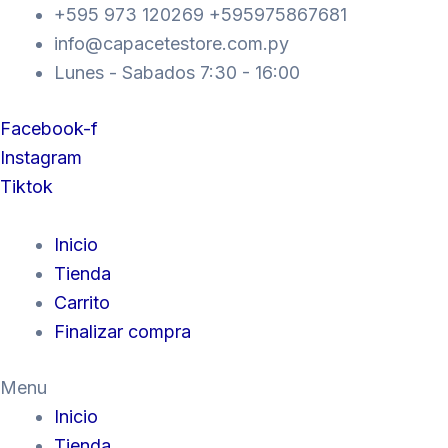
Ir
+595 973 120269 +595975867681
al
info@capacetestore.com.py
contenido
Lunes - Sabados 7:30 - 16:00
Facebook-f
Instagram
Tiktok
Inicio
Tienda
Carrito
Finalizar compra
Menu
Inicio
Tienda