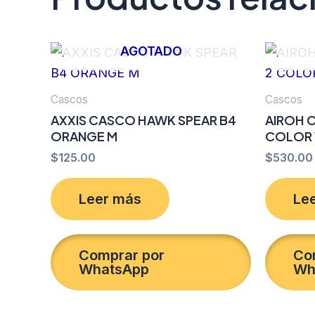
AGOTADO
Cascos
Cascos
AXXIS CASCO HAWK SPEAR B4
AIROH 
ORANGE M
COLOR 
$
125.00
$
530.00
Leer más
Le
Comprar por
Co
WhatsApp
Wh