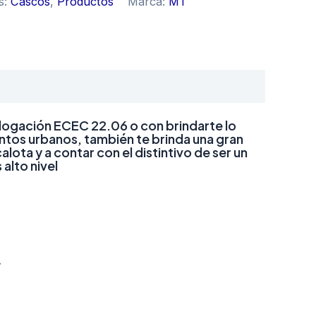
s:
Cascos
,
Productos
Marca:
MT
mologación ECEC 22.06 o con brindarte lo
ntos urbanos, también te brinda una gran
ota y a contar con el distintivo de ser un
alto nivel
.