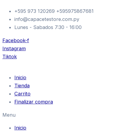
SD
Ir
BOTA
+595 973 120269 +595975867681
al
SD-
info@capacetestore.com.py
contenido
BA4
ADVENTURE
Lunes - Sabados 7:30 - 16:00
MARRON
40
Facebook-f
cantidad
Instagram
Tiktok
Inicio
Tienda
Carrito
Finalizar compra
Menu
Inicio