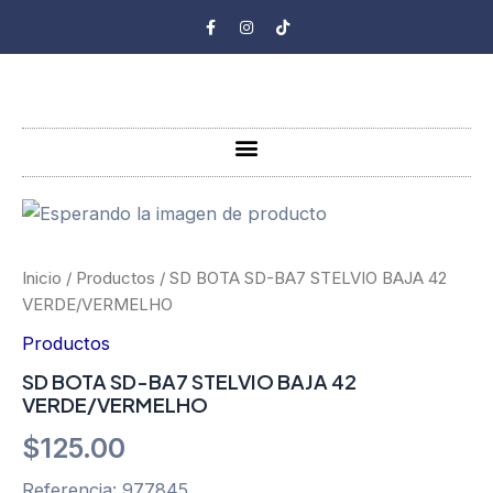
Ir
F
I
T
a
n
i
al
c
s
k
e
t
t
contenido
b
a
o
o
g
k
o
r
k
a
-
m
Menu
f
SD
BOTA
SD-
BA7
Inicio
/
Productos
/ SD BOTA SD-BA7 STELVIO BAJA 42
STELVIO
VERDE/VERMELHO
BAJA
42
Productos
VERDE/VERMELHO
SD BOTA SD-BA7 STELVIO BAJA 42
cantidad
VERDE/VERMELHO
$
125.00
Referencia: 977845