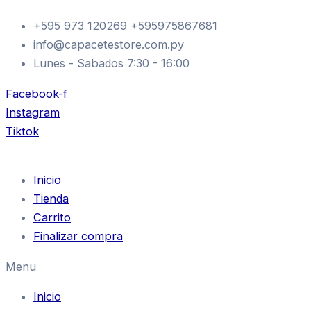
SD
Ir
BOTA
+595 973 120269 +595975867681
al
SD-
info@capacetestore.com.py
contenido
BT13
TOURING
Lunes - Sabados 7:30 - 16:00
MARRON
41
Facebook-f
cantidad
Instagram
Tiktok
Inicio
Tienda
Carrito
Finalizar compra
Menu
Inicio