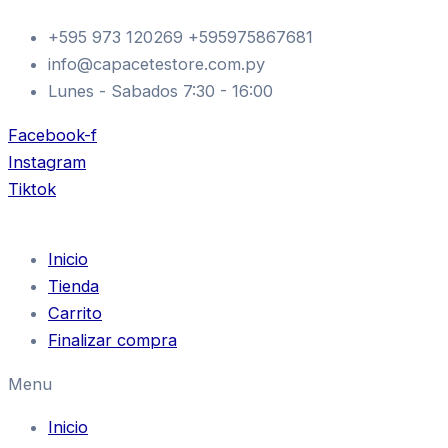
Ir
+595 973 120269 +595975867681
al
info@capacetestore.com.py
contenido
Lunes - Sabados 7:30 - 16:00
Facebook-f
Instagram
Tiktok
Inicio
Tienda
Carrito
Finalizar compra
Menu
Inicio