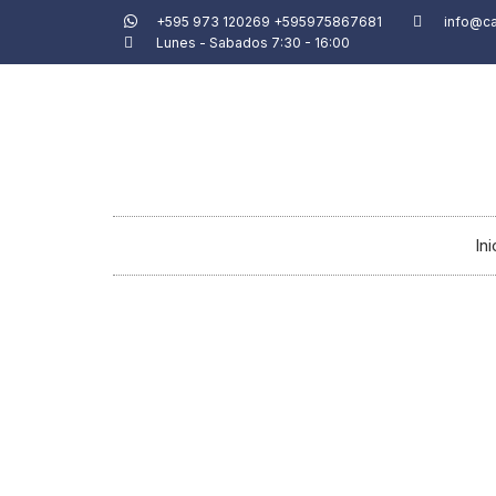
Ir
+595 973 120269 +595975867681
info@c
Lunes - Sabados 7:30 - 16:00
al
contenido
Ini