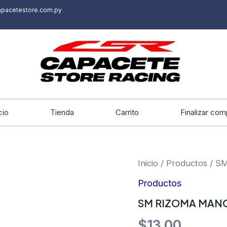
apacetestore.com.py
cio
Tienda
Carrito
Finalizar com
SM
Inicio
/
Productos
/ S
RIZOMA
MANOPLA
Productos
DIVERSOS
SM RIZOMA MAN
COLORES
cantidad
$
13.00