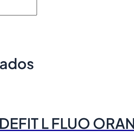
nados
DEFIT L FLUO OR