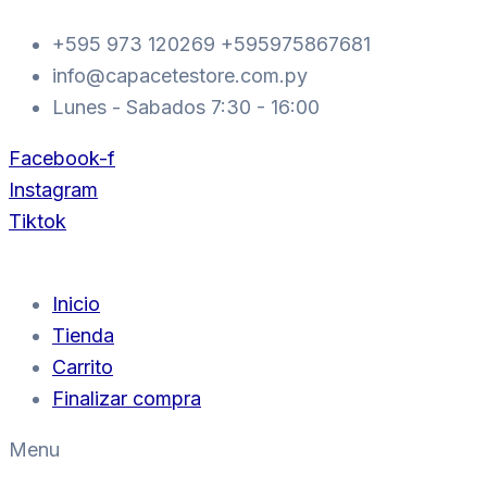
SPEED
Ir
BOTA
+595 973 120269 +595975867681
al
BLANCO
info@capacetestore.com.py
CORDON
contenido
44
Lunes - Sabados 7:30 - 16:00
A005
cantidad
Facebook-f
Instagram
Tiktok
Inicio
Tienda
Carrito
Finalizar compra
Menu