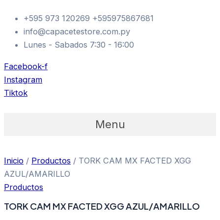
TORK
Ir
CAM
+595 973 120269 +595975867681
al
MX
info@capacetestore.com.py
contenido
FACTED
XGG
Lunes - Sabados 7:30 - 16:00
AZUL/AMARILLO
cantidad
Facebook-f
Instagram
Tiktok
Menu
Inicio
/
Productos
/ TORK CAM MX FACTED XGG
AZUL/AMARILLO
Productos
TORK CAM MX FACTED XGG AZUL/AMARILLO