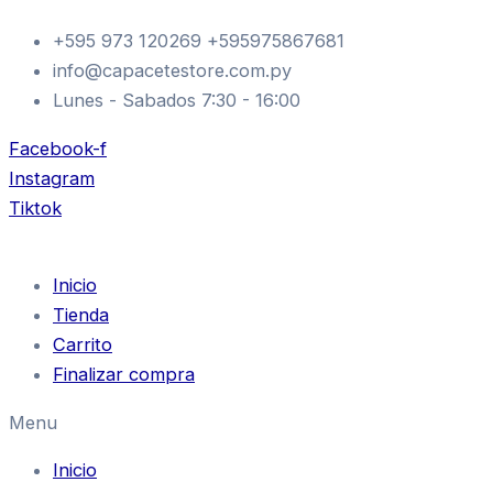
TORK
Ir
VISERA
+595 973 120269 +595975867681
al
CROMADO
info@capacetestore.com.py
contenido
LIBERTY
3
Lunes - Sabados 7:30 - 16:00
JET
NEW
Facebook-f
cantidad
Instagram
Tiktok
Inicio
Tienda
Carrito
Finalizar compra
Menu
Inicio