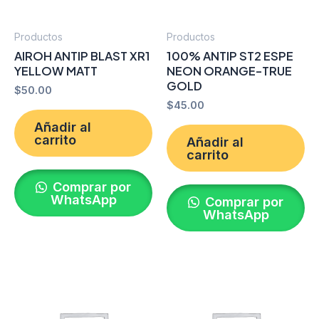
Productos
Productos
AIROH ANTIP BLAST XR1
100% ANTIP ST2 ESPE
YELLOW MATT
NEON ORANGE-TRUE
GOLD
$
50.00
$
45.00
Añadir al
carrito
Añadir al
carrito
Comprar por
WhatsApp
Comprar por
WhatsApp