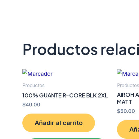
Productos rela
Productos
Producto
AIROH A
100% GUANTE R-CORE BLK 2XL
MATT
$
40.00
$
50.00
Añadir al carrito
Aña