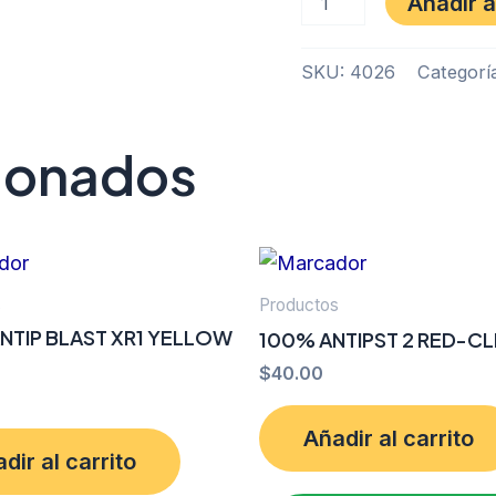
Añadir a
SKU:
4026
Categorí
cionados
s
Productos
NTIP BLAST XR1 YELLOW
100% ANTIPST 2 RED-C
$
40.00
Añadir al carrito
dir al carrito