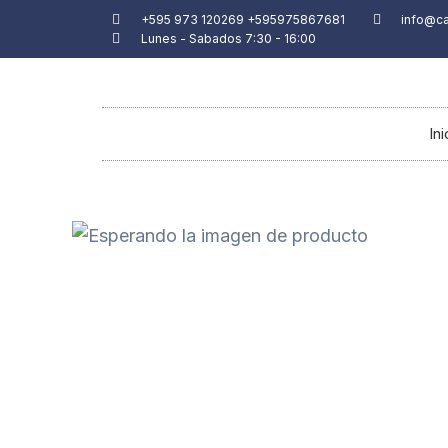
Ir
+595 973 120269 +595975867681
info@c
Lunes - Sabados 7:30 - 16:00
al
contenido
Ini