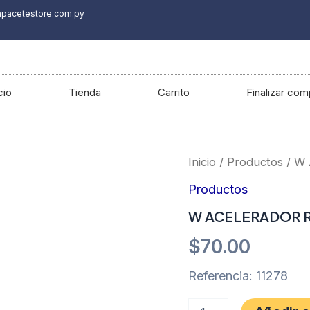
apacetestore.com.py
cio
Tienda
Carrito
Finalizar com
W
Inicio
/
Productos
/ W
ACELERADOR
RAPIDO
Productos
10MM
W ACELERADOR 
HONDA/KTM
cantidad
$
70.00
Referencia: 11278