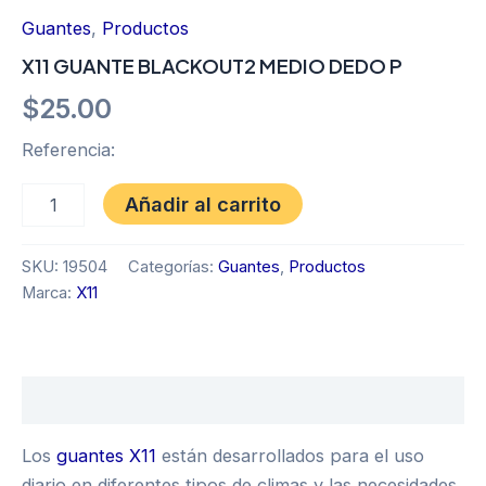
Guantes
,
Productos
X11 GUANTE BLACKOUT2 MEDIO DEDO P
$
25.00
Referencia:
Añadir al carrito
SKU:
19504
Categorías:
Guantes
,
Productos
Marca:
X11
Descripción
Los
guantes X11
están desarrollados para el uso
diario en diferentes tipos de climas y las necesidades