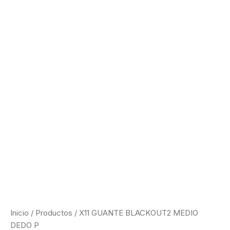
Ir
al
contenido
X11
GUANTE
BLACKOUT2
MEDIO
DEDO
P
cantidad
Inicio
/
Productos
/ X11 GUANTE BLACKOUT2 MEDIO
DEDO P