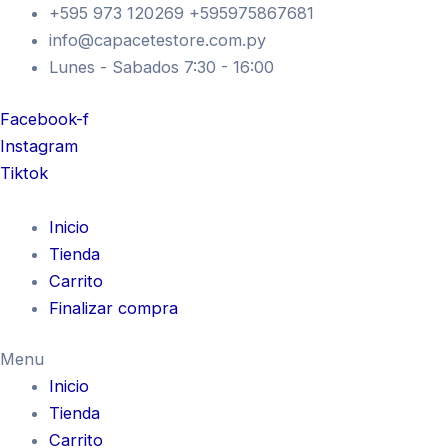
ALP
Ir
+595 973 120269 +595975867681
BOTA
al
info@capacetestore.com.py
MX
contenido
Lunes - Sabados 7:30 - 16:00
T3
10
BRED/DBLUE/YLW
Facebook-f
F
Instagram
cantidad
Tiktok
Inicio
Tienda
Carrito
Finalizar compra
Menu
Inicio
Tienda
Carrito