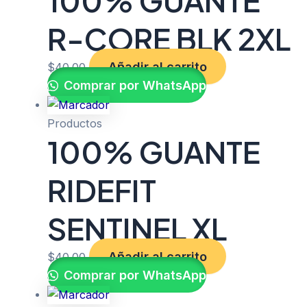
100% GUANTE
R-CORE BLK 2XL
Añadir al carrito
$
40.00
Comprar por WhatsApp
Productos
100% GUANTE
RIDEFIT
SENTINEL XL
Añadir al carrito
$
40.00
Comprar por WhatsApp