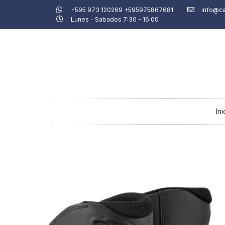
Ir
+595 973 120269 +595975867681
info@c
Lunes - Sabados 7:30 - 16:00
al
contenido
Ini