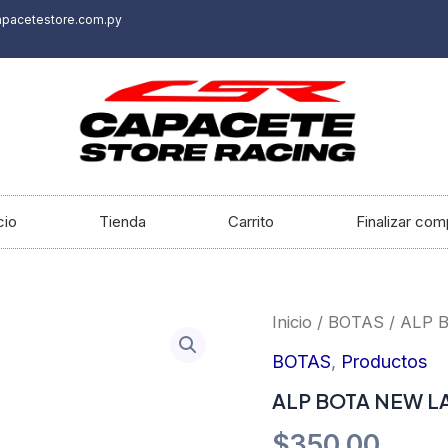
apacetestore.com.py
cio
Tienda
Carrito
Finalizar com
ALP
Inicio
/
BOTAS
/ ALP 
BOTA
NEW
BOTAS
,
Productos
LAND
ALP BOTA NEW L
GTX
BLACK
$
350.00
43