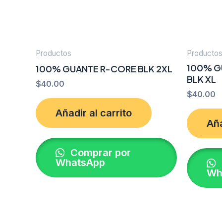
Productos
Producto
100% G
100% GUANTE R-CORE BLK 2XL
BLK XL
$
40.00
$
40.00
Añadir al carrito
Aña
Comprar por
WhatsApp
Wh