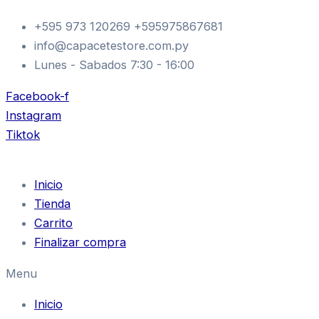
Ir
+595 973 120269 +595975867681
al
info@capacetestore.com.py
contenido
Lunes - Sabados 7:30 - 16:00
Facebook-f
Instagram
Tiktok
Inicio
Tienda
Carrito
Finalizar compra
Menu
Inicio