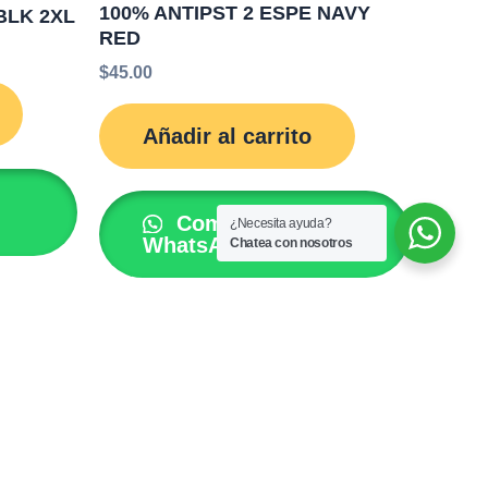
100% ANTIPST 2 ESPE NAVY
BLK 2XL
RED
$
45.00
Añadir al carrito
Comprar por
¿Necesita ayuda?
WhatsApp
Chatea con nosotros
FULLPY