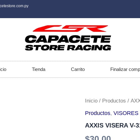
cetestore.com.py
icio
Tienda
Carrito
Finalizar com
Inicio
/
Productos
/ AX
Productos
,
VISORES
AXXIS VISERA V-
$
30.00