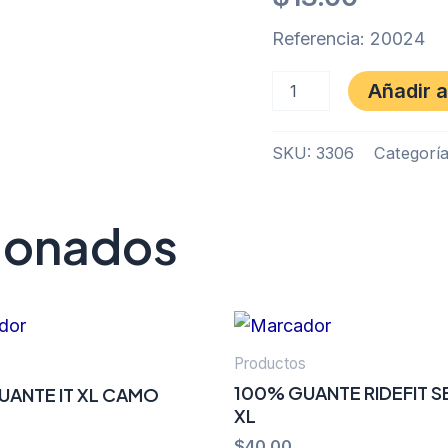
Referencia: 20024
Añadir a
SKU:
3306
Categorí
cionados
s
Productos
100% GUANTE RIDEFIT S
UANTE IT XL CAMO
XL
$
40.00