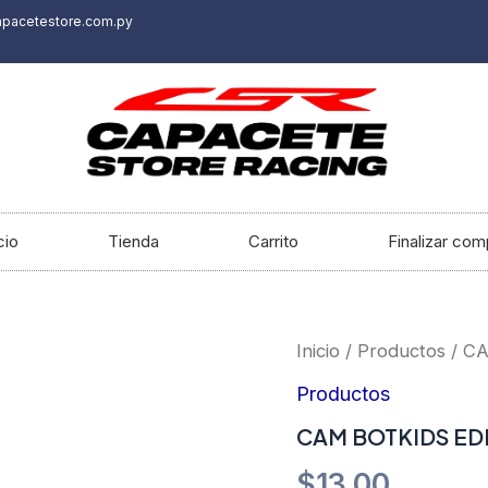
apacetestore.com.py
cio
Tienda
Carrito
Finalizar com
CAM
Inicio
/
Productos
/ C
BOTKIDS
EDDY
Productos
400ML
CAM BOTKIDS ED
CHERRIES
cantidad
$
13.00