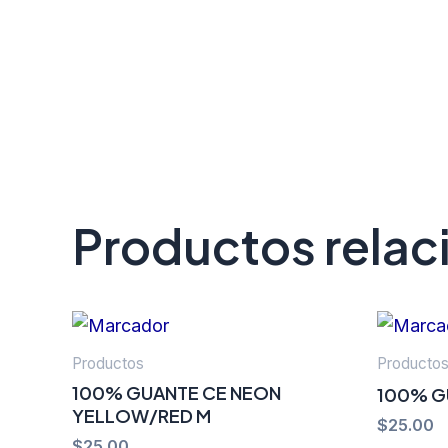
Productos rela
Productos
Producto
100% GUANTE CE NEON
100% G
YELLOW/RED M
$
25.00
$
25.00