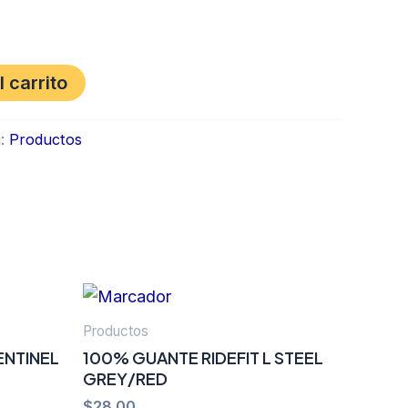
l carrito
a:
Productos
Productos
ENTINEL
100% GUANTE RIDEFIT L STEEL
GREY/RED
$
28.00