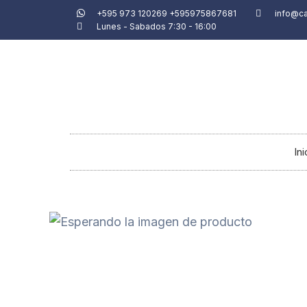
Ir
+595 973 120269 +595975867681
info@c
Lunes - Sabados 7:30 - 16:00
al
contenido
Ini