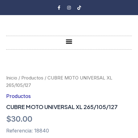
Ir
F
I
T
a
n
i
al
c
s
k
e
t
t
contenido
b
a
o
o
g
k
o
r
k
a
-
m
Menu
f
CUBRE
MOTO
UNIVERSAL
XL
Inicio
/
Productos
/ CUBRE MOTO UNIVERSAL XL
265/105/127
265/105/127
cantidad
Productos
CUBRE MOTO UNIVERSAL XL 265/105/127
$
30.00
Referencia: 18840