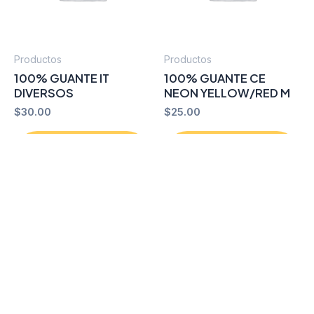
Productos
Productos
100% GUANTE IT
100% GUANTE CE
DIVERSOS
NEON YELLOW/RED M
$
30.00
$
25.00
Añadir al
Añadir al
carrito
carrito
Comprar por
Comprar por
WhatsApp
WhatsApp
Copyright © 2026 Capacete Store Racing |
Desarrollado