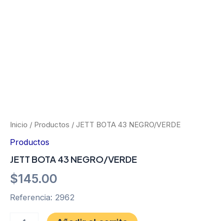
Ir
al
contenido
JETT
BOTA
43
NEGRO/VERDE
Inicio
/
Productos
/ JETT BOTA 43 NEGRO/VERDE
cantidad
Productos
JETT BOTA 43 NEGRO/VERDE
$
145.00
Referencia: 2962